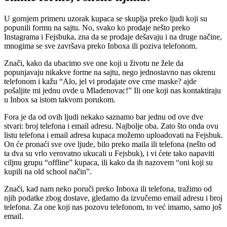
U gornjem primeru uzorak kupaca se skuplja preko ljudi koji su
popunili formu na sajtu. No, svako ko prodaje nešto preko
Instagrama i Fejsbuka, zna da se prodaje dešavaju i na druge načine,
mnogima se sve završava preko Inboxa ili poziva telefonom.
Znači, kako da ubacimo sve one koji u životu ne žele da
popunjavaju nikakve forme na sajtu, nego jednostavno nas okrenu
telefonom i kažu “Alo, jel vi prodajate ove crne maske? ajde
pošaljite mi jednu ovde u Mladenovac!” Ili one koji nas kontaktiraju
u Inbox sa istom takvom porukom.
Fora je da od ovih ljudi nekako saznamo bar jednu od ove dve
stvari: broj telefona i email adresu. Najbolje oba. Zato što onda ovu
listu telefona i email adresa kupaca možemo uploadovati na Fejsbuk.
On će pronaći sve ove ljude, bilo preko maila ili telefona (nešto od
ta dva su vrlo verovatno ukucali u Fejsbuk), i vi ćete tako napaviti
ciljnu grupu “offline” kupaca, ili kako da ih nazovem “oni koji su
kupili na old school način”.
Znači, kad nam neko poruči preko Inboxa ili telefona, tražimo od
njih podatke zbog dostave, gledamo da izvučemo email adresu i broj
telefona. Za one koji nas pozovu telefonom, to već imamo, samo još
email.