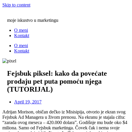
Skip to content
moje iskustvo u marketingu
O meni
Kontakt
O meni
Kontakt
Fejsbuk piksel: kako da povećate
prodaju pet puta pomoću njega
(TUTORIJAL)
April 19, 2017
Adrijan Morison, običan dečko iz Misisipija, otvorio je ekran svog
Fejsbuk Ad Managera u živom prenosu. Na ekranu je stajala cifra:
“zarada ovog meseca – 420.000 dolara”. Godišnje mu bude oko $4
miliona. Samo od Fejsbuk marketinga. Čovek čak i nema svoje