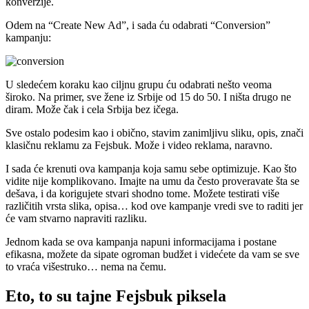
konverzije.
Odem na “Create New Ad”, i sada ću odabrati “Conversion”
kampanju:
U sledećem koraku kao ciljnu grupu ću odabrati nešto veoma
široko. Na primer, sve žene iz Srbije od 15 do 50. I ništa drugo ne
diram. Može čak i cela Srbija bez ičega.
Sve ostalo podesim kao i obično, stavim zanimljivu sliku, opis, znači
klasičnu reklamu za Fejsbuk. Može i video reklama, naravno.
I sada će krenuti ova kampanja koja samu sebe optimizuje. Kao što
vidite nije komplikovano. Imajte na umu da često proveravate šta se
dešava, i da korigujete stvari shodno tome. Možete testirati više
različitih vrsta slika, opisa… kod ove kampanje vredi sve to raditi jer
će vam stvarno napraviti razliku.
Jednom kada se ova kampanja napuni informacijama i postane
efikasna, možete da sipate ogroman budžet i videćete da vam se sve
to vraća višestruko… nema na čemu.
Eto, to su tajne Fejsbuk piksela