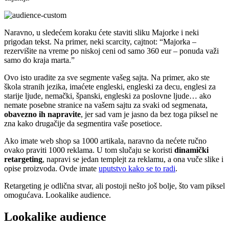
Naravno, u sledećem koraku ćete staviti sliku Majorke i neki
prigodan tekst. Na primer, neki scarcity, cajtnot: “Majorka –
rezervišite na vreme po niskoj ceni od samo 360 eur – ponuda važi
samo do kraja marta.”
Ovo isto uradite za sve segmente vašeg sajta. Na primer, ako ste
škola stranih jezika, imaćete engleski, engleski za decu, englesi za
starije ljude, nemački, španski, engleski za poslovne ljude… ako
nemate posebne stranice na vašem sajtu za svaki od segmenata,
obavezno ih napravite
, jer sad vam je jasno da bez toga piksel ne
zna kako drugačije da segmentira vaše posetioce.
Ako imate web shop sa 1000 artikala, naravno da nećete ručno
ovako praviti 1000 reklama. U tom slučaju se koristi
dinamički
retargeting
, napravi se jedan templejt za reklamu, a ona vuče slike i
opise proizvoda. Ovde imate
uputstvo kako se to radi
.
Retargeting je odlična stvar, ali postoji nešto još bolje, što vam piksel
omogućava. Lookalike audience.
Lookalike audience