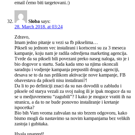
email ćemo biti targetovani.:)
Sloba
says:
28. March 2018. at 03:24
Zdravo,
Imam jedno pitanje u vezi sa fb pikselima…
Pikseli su jednom vec instalirani i korisceni su za 3 meseca
kampanje, koju nam je radila odredjena marketing agencija.
Tvrde da su pikseli bili povezani preko naseg naloga, sto je i
bio dogovor u startu. Sada kada smo sa njima okoncali
saradnju i vodjenje kampanja prepustili drugoj agenciji,
desava se to da nas prilikom aktivacije nove kampanje, FB
obavestava da pikseli nisu instalirani?!
Da li to po definiciji znaci da su nas dovodili u zabludu i
piksele od starya vezali za svoj nalog ili je ipak moguce da su
se u medjuvremenu “zagubili”? I kako je moguce vratiti ih na
stranicu, a da to ne bude ponovno instaliranje i kretanje
ispocetka?
Bio bih Vam veoma zahvalan na sto brzem odgovoru, kako
bismo mogli da nastavimo sa novim kampanjama bez velikih
zastoja i gubitaka.
Hvala unapred!