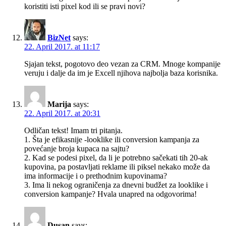
koristiti isti pixel kod ili se pravi novi?
BizNet
says:
22. April 2017. at 11:17
Sjajan tekst, pogotovo deo vezan za CRM. Mnoge kompanije
veruju i dalje da im je Excell njihova najbolja baza korisnika.
Marija
says:
22. April 2017. at 20:31
Odličan tekst! Imam tri pitanja.
1. Šta je efikasnije -looklike ili conversion kampanja za
povećanje broja kupaca na sajtu?
2. Kad se podesi pixel, da li je potrebno sačekati tih 20-ak
kupovina, pa postavljati reklame ili piksel nekako može da
ima informacije i o prethodnim kupovinama?
3. Ima li nekog ograničenja za dnevni budžet za looklike i
conversion kampanje? Hvala unapred na odgovorima!
Dusan
says: