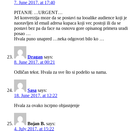
7. June 2017. at 17:40
PITANJE …URGENT…
Jel konverzija moze da se postavi na looalike audience koji je
naoravljen id email adresa kupaca koji vec postoji ili da se
postavi bez pa da face na osnovu gore opisanog primera uradi
posao …
Hvala puno unapred …neka odgovori bilo ko …
Dragan
says:
8. June 2017. at 00:21
Odličan tekst. Hvala za sve što si podelio sa nama.
Sasa
says:
18. June 2017. at 12:22
Hvala za ovako iscrpno objasnjenje
Bojan B.
says:
4. July 2017. at 15:22