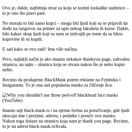
Ovo je, dakle, najbitnija stvar za koju se koristi lookalike audience –
to je ono što pravi pare.
Ne moraju to biti samo kupci – mogu biti ljudi koji su se prijavili da
dođu na razgovor, na primer za upis nekog fakulteta ili kurse. Dakle,
bilo kakav skup ljudi koji su nam se izdvojili po tome da su blizu
kupovine ili su kupili.
E sad kako se ovo radi? Ima više načina.
Prvo, najlakši način je ako imamo nekakav thankyou page, zahvalnu
stranicu, na sajtu – stranicu koja se otvara nakon što je neko kupio
nešto.
Recimo da prodajemo BlackMask putem reklame na Fejsbuku i
Instgaramu. To je ona sad popularna maska za čišćenje lica.
Imamo sajt black-mask.rs i na njemu formu za poručivanje, gde ljudi
ukucaju ime i prezime, adresu, i podatke i poruče ovu masku.
Nakon toga dolaze na stranicu koja nam je thank you page. Recimo,
to je na adresi black-mask.rs/hvala.