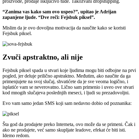
proizvode, prodaje isključivo tuđe. Takozvani dropshipping.
“Zanima vas kako sam ovo uspeo?”, upitao je Adrijan
zapanjene ljude. “Dve reči: Fejsbuk piksel”.
Mislim da je ovo dovoljna motivacija da naučite kako se koristi
Fejsbuk piksel.
Zvuči apstraktno, ali nije
Fejsbuk piksel spada u stvari koje ljudima mogu biti odbojne na prvi
pogled, jer deluje prilično apstraktno. Međutim, ako naučite da ga
primenjujete na svoj slučaj, shvatićete da je sve veoma logično, i
isplatiće vam se neverovatno. Lično sam primenio i uveo ove stvari
kod mnogih slučajeva poslednjih meseci, i ljudi su prezadovoljni.
Evo vam samo jedan SMS koji sam nedavno dobio od poznanika:
Šta god da prodajete preko Interneta, ovo može da se primeni. Čak i
ako ne prodajete, već samo skupljate leadove, efekat će biti isti.
Idemo redom.