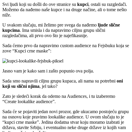
Svi ljudi koji su došli do ove stranice su
kupci
, ostali su razgledači.
Možemo da nađemo naše kupce i na druge načine, ali o tome nešto
niže.
U svakom slučaju, mi želimo pre svega da nađemo
ljude slične
kupcima
. Ima smisla i da napravimo ciljnu grupu slični
razgledačima, ali prvo ovo što je najefikasnije.
Sada ćemo prvo da napravimo custom audience na Fejsbuku koja se
zove “Kupci crne maske”:
Jasno vam je kako sam i zašto popunio ova polja.
Sada smo napravili ciljnu grupu kupaca, ali nama su potrebni
oni
koji su slični njima
, jel tako?
Zato je sledeći korak da odemo na Audiences, i tu izaberemo
“Create lookalike audience”.
Sada će se pojaviti jedan novi prozor, gde ukucamo postojeću grupu
na osnovu koje pravimo lookalike audience. U ovom slučaju to je
“kupci crne maske”. Jedina dodatna stvar koju moramo izabrati je
država, stavite Srbiju, i eventualno neke druge države iz kojih vam