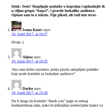
Istok: Jeste! Skupljajte podatke o kupcima i uploadujte ih
u ciljnu grupu “kupci”, i pravite lookalike audience.
Opisao sam to u tekstu. Nije piksel, ali radi istu stvar.
Ivana Kaser
says:
19. April 2017. at 16:27
Hvala :)
Aljosa
says:
19. April 2017. at 16:35
Ako sam dobro razumeo, preko pixela sakupljam podatke
koje posle koristim za lookaline audience?
Darko
says:
19. April 2017. at 23:28
Da li mogu da koristim “thank you” page sa nekog
konkurentnog sajta, kako bi prikupljao potencijalne kupce za