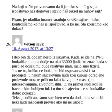
Na koji način proveravamo da li je neko sa tuđeg sajta
ispoštovao naš dogovor i stavio naš piksel na njihov sajt?
Pitam, jer ukoliko imamo saradnju sa više sajtova, kako
kontrolišemo ko nas je ispoštovao, a ko ne. Šta koristimo kao
dokaz?
Votson
says:
10. August 2017. at 13:27
Hteo bih da dodam nesto iz iskustva. Kada se ide na 1% u
lookalike to onda dodje na oko 33000 ljudi, sto znaci kada se
pusti ad doseg mu bude relativno mali, malo smo trziste.
Jos nesto, koliko ce lookalike biti uspesan zavisi i sta
prodajete, u nekim slucajevima ljudi koji kupuje odredjene
proizvode mozete prilicno lako izdvojiti iz mase (po
interesovanjima, zivotnom stilu…), na primer ljudi koji se
bave nekim hobijem itd. i u tim slucajevima ce se lookalike
dobro pokazati.
Tekst je odlican, samo sam hteo ovo da dodam da se ne bi
neki ljudi razocarali previse ako im ne uspe :)