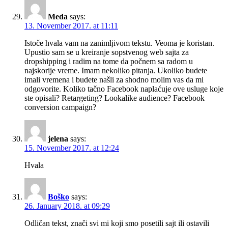
Meda
says:
13. November 2017. at 11:11
Istoče hvala vam na zanimljivom tekstu. Veoma je koristan.
Upustio sam se u kreiranje sopstvenog web sajta za
dropshipping i radim na tome da počnem sa radom u
najskorije vreme. Imam nekoliko pitanja. Ukoliko budete
imali vremena i budete našli za shodno molim vas da mi
odgovorite. Koliko tačno Facebook naplaćuje ove usluge koje
ste opisali? Retargeting? Lookalike audience? Facebook
conversion campaign?
jelena
says:
15. November 2017. at 12:24
Hvala
Boško
says:
26. January 2018. at 09:29
Odličan tekst, znači svi mi koji smo posetili sajt ili ostavili