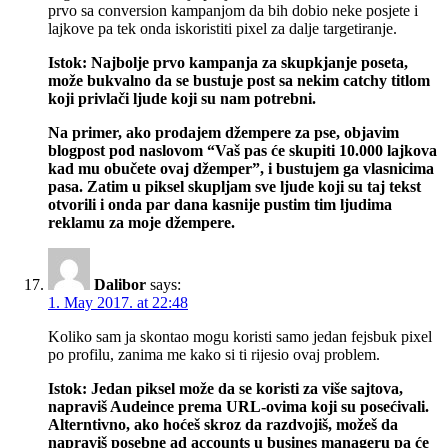
prvo sa conversion kampanjom da bih dobio neke posjete i
lajkove pa tek onda iskoristiti pixel za dalje targetiranje.
Istok: Najbolje prvo kampanja za skupkjanje poseta,
može bukvalno da se bustuje post sa nekim catchy titlom
koji privlači ljude koji su nam potrebni.
Na primer, ako prodajem džempere za pse, objavim
blogpost pod naslovom “Vaš pas će skupiti 10.000 lajkova
kad mu obučete ovaj džemper”, i bustujem ga vlasnicima
pasa. Zatim u piksel skupljam sve ljude koji su taj tekst
otvorili i onda par dana kasnije pustim tim ljudima
reklamu za moje džempere.
Dalibor
says:
1. May 2017. at 22:48
Koliko sam ja skontao mogu koristi samo jedan fejsbuk pixel
po profilu, zanima me kako si ti rijesio ovaj problem.
Istok: Jedan piksel može da se koristi za više sajtova,
napraviš Audeince prema URL-ovima koji su posećivali.
Alterntivno, ako hoćeš skroz da razdvojiš, možeš da
napraviš posebne ad accounts u busines manageru pa će