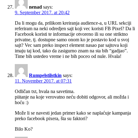
nenad
says:
9. September 2017. at 20:42
Da li mogu da, prilikom kreiranja audience-a, u URL sekciji
referiram na neki odredjen sajt koji vec koristi FB Pixel? Da li
Facebook koristi te informacije otvoreno ili su one striktno
privatne, tj. dostupne samo onom ko je postavio kod u svoj
sajt? Vec sam preko inspect element nasao par sajtova koji
imaju taj kod, tako da zasigurno znam na sta bih “gadjao”.
Time bih ustedeo vreme i ne bih poceo od nule. Hvala!
Rumpelstilstkin
says:
11. November 2017. at 07:31
Odličan txt, hvala na savetima.
piitanje na koje verovatno neću dobiti odgovor, ali možda i
hoću :)
Može li se navesti jedan primer kako se naplaćuje kampanja
preko facebook pixera, šta su faktori?
Bilo Ko?