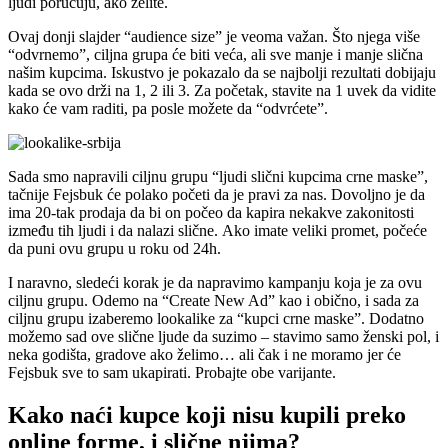
ljudi poručuju, ako želite.
Ovaj donji slajder “audience size” je veoma važan. Što njega više
“odvrnemo”, ciljna grupa će biti veća, ali sve manje i manje slična
našim kupcima. Iskustvo je pokazalo da se najbolji rezultati dobijaju
kada se ovo drži na 1, 2 ili 3. Za početak, stavite na 1 uvek da vidite
kako će vam raditi, pa posle možete da “odvrćete”.
Sada smo napravili ciljnu grupu “ljudi slični kupcima crne maske”,
tačnije Fejsbuk će polako početi da je pravi za nas. Dovoljno je da
ima 20-tak prodaja da bi on počeo da kapira nekakve zakonitosti
između tih ljudi i da nalazi slične. Ako imate veliki promet, počeće
da puni ovu grupu u roku od 24h.
I naravno, sledeći korak je da napravimo kampanju koja je za ovu
ciljnu grupu. Odemo na “Create New Ad” kao i obično, i sada za
ciljnu grupu izaberemo lookalike za “kupci crne maske”. Dodatno
možemo sad ove slične ljude da suzimo – stavimo samo ženski pol, i
neka godišta, gradove ako želimo… ali čak i ne moramo jer će
Fejsbuk sve to sam ukapirati. Probajte obe varijante.
Kako naći kupce koji nisu kupili preko
online forme, i slične njima?