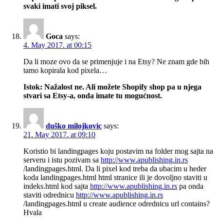
svaki imati svoj piksel.
Goca
says:
4. May 2017. at 00:15
Da li moze ovo da se primenjuje i na Etsy? Ne znam gde bih
tamo kopirala kod pixela…
Istok: Nažalost ne. Ali možete Shopify shop pa u njega
stvari sa Etsy-a, onda imate tu mogućnost.
duško milojkovic
says:
21. May 2017. at 09:10
Koristio bi landingpages koju postavim na folder mog sajta na
serveru i istu pozivam sa
http://www.apublishing.in.rs
/landingpages.html. Da li pixel kod treba da ubacim u heder
koda landingpages.html html stranice ili je dovoljno staviti u
indeks.html kod sajta
http://www.apublishing.in.rs
pa onda
staviti odrednicu
http://www.apublishing.in.rs
/landingpages.html u create audience odrednicu url contains?
Hvala