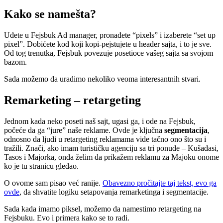
Kako se namešta?
Uđete u Fejsbuk Ad manager, pronađete “pixels” i izaberete “set up
pixel”. Dobićete kod koji kopi-pejstujete u header sajta, i to je sve.
Od tog trenutka, Fejsbuk povezuje posetioce vašeg sajta sa svojom
bazom.
Sada možemo da uradimo nekoliko veoma interesantnih stvari.
Remarketing – retargeting
Jednom kada neko poseti naš sajt, ugasi ga, i ode na Fejsbuk,
počeće da ga “jure” naše reklame. Ovde je ključna
segmentacija
,
odnosno da ljudi u retargeting reklamama vide tačno ono što su i
tražili. Znači, ako imam turističku agenciju sa tri ponude – Kušadasi,
Tasos i Majorka, onda želim da prikažem reklamu za Majoku onome
ko je tu stranicu gledao.
O ovome sam pisao već ranije.
Obavezno pročitajte taj tekst, evo ga
ovde
, da shvatite logiku setapovanja remarketinga i segmentacije.
Sada kada imamo piksel, možemo da namestimo retargeting na
Fejsbuku. Evo i primera kako se to radi.