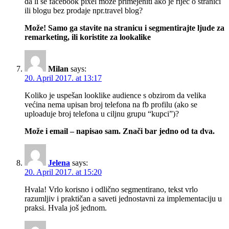
da li se facebook pixel može primejeniti ako je riječ o stranici
ili blogu bez prodaje npr.travel blog?
Može! Samo ga stavite na stranicu i segmentirajte ljude za
remarketing, ili koristite za lookalike
Milan
says:
20. April 2017. at 13:17
Koliko je uspešan looklike audience s obzirom da velika
većina nema upisan broj telefona na fb profilu (ako se
uploaduje broj telefona u ciljnu grupu “kupci”)?
Može i email – napisao sam. Znači bar jedno od ta dva.
Jelena
says:
20. April 2017. at 15:20
Hvala! Vrlo korisno i odlično segmentirano, tekst vrlo
razumljiv i praktičan a saveti jednostavni za implementaciju u
praksi. Hvala još jednom.