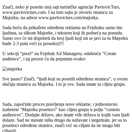
Znači, neko je posetio moj sajt turističke agencije PavlovicTurs,
www.pavlovicturs.com. I na tom sajtu je otvorio stranicu za
Majorku, na adresi www.pavlovicturs.com/majorka.
Sada hoću da prikažem određenu reklamu na Fejsbuku samo tim
ljudima, sa slikom Majorke, i tekstom koji ih podseća na ponudu.
Samo ovo će mi doprineti da broj ljudi koji mi se javi za tu Majorku
bude 2-3 puta veći (u proseku)!!!
U sekciji “pixel” na Fejsbuk Ad Manageru, odabraću “Create
audience”, i taj prozor ću da popunim ovako:
Sve jasno? Znači, “ljudi koji su posetili određenu stranicu”, u ovom
slučaju stranicu za Majorku. I to je sve. Sada imate tu ciljnu grupu.
Sada, započnite proces pravljenja nove reklame, i jednostavno
izaberete “Majorka posetioci” kao ciljnu grupu u polju “custom
audiences”. Dodajte države, ako imate više država iz kojih vam ljudi
dolaze. Sad ne morate ništa drugo da sužavate i targetirate, jer su to
posetioci određene stranice, znači već su ciljani da ne mogu biti
ciljaniji.