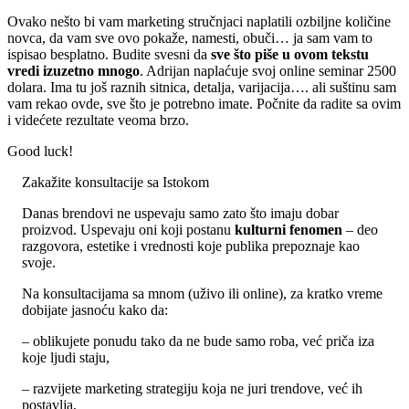
Ovako nešto bi vam marketing stručnjaci naplatili ozbiljne količine
novca, da vam sve ovo pokaže, namesti, obuči… ja sam vam to
ispisao besplatno. Budite svesni da
sve što piše u ovom tekstu
vredi izuzetno mnogo
. Adrijan naplaćuje svoj online seminar 2500
dolara. Ima tu još raznih sitnica, detalja, varijacija…. ali suštinu sam
vam rekao ovde, sve što je potrebno imate. Počnite da radite sa ovim
i videćete rezultate veoma brzo.
Good luck!
Zakažite konsultacije sa Istokom
Danas brendovi ne uspevaju samo zato što imaju dobar
proizvod. Uspevaju oni koji postanu
kulturni fenomen
– deo
razgovora, estetike i vrednosti koje publika prepoznaje kao
svoje.
Na konsultacijama sa mnom (uživo ili online), za kratko vreme
dobijate jasnoću kako da:
– oblikujete ponudu tako da ne bude samo roba, već priča iza
koje ljudi staju,
– razvijete marketing strategiju koja ne juri trendove, već ih
postavlja,