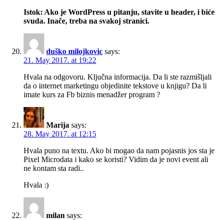
Istok: Ako je WordPress u pitanju, stavite u header, i biće
svuda. Inače, treba na svakoj stranici.
duško milojkovic
says:
21. May 2017. at 19:22
Hvala na odgovoru. Ključna informacija. Da li ste razmišljali
da o internet marketingu objedinite tekstove u knjigu? Da li
imate kurs za Fb biznis menadžer program ?
Marija
says:
28. May 2017. at 12:15
Hvala puno na textu. Ako bi mogao da nam pojasnis jos sta je
Pixel Microdata i kako se koristi? Vidim da je novi event ali
ne kontam sta radi..
Hvala :)
milan
says: