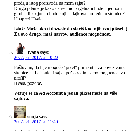
prodaju istog proizvoda na mom sajtu?
Drugo pitanje je kako da recimo targetiram ljude u jednom
gradu ali iskljucim ljude koji su lajkovali određenu stranicu?
Unapred Hvala.
Istok: Može ako ti dozvole da staviš kod njih tvoj piksel :)
Za ovo drugo, imaš narrow audience mogućnost.
Ivana
says:
20. April 2017. at 10:22
Poštovani, da li je moguće “pixel” primeniti i za povezivanje
stranice na Fejsbuku i sajta, pošto vidim samo mogućnost za
profil?
Hvala, pozdrav
Vezuje se za Ad Account a jedan piksel može na više
sajtova.
sonja
says:
20. April 2017. at 11:49