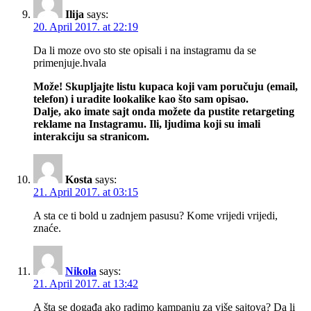
Ilija
says:
20. April 2017. at 22:19
Da li moze ovo sto ste opisali i na instagramu da se
primenjuje.hvala
Može! Skupljajte listu kupaca koji vam poručuju (email,
telefon) i uradite lookalike kao što sam opisao.
Dalje, ako imate sajt onda možete da pustite retargeting
reklame na Instagramu. Ili, ljudima koji su imali
interakciju sa stranicom.
Kosta
says:
21. April 2017. at 03:15
A sta ce ti bold u zadnjem pasusu? Kome vrijedi vrijedi,
znaće.
Nikola
says:
21. April 2017. at 13:42
A šta se događa ako radimo kampanju za više sajtova? Da li