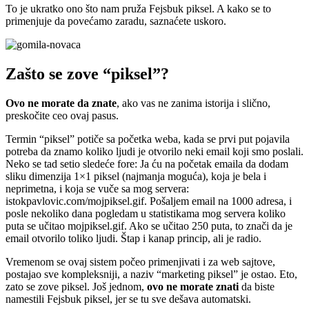
To je ukratko ono što nam pruža Fejsbuk piksel. A kako se to
primenjuje da povećamo zaradu, saznaćete uskoro.
Zašto se zove “piksel”?
Ovo ne morate da znate
, ako vas ne zanima istorija i slično,
preskočite ceo ovaj pasus.
Termin “piksel” potiče sa početka weba, kada se prvi put pojavila
potreba da znamo koliko ljudi je otvorilo neki email koji smo poslali.
Neko se tad setio sledeće fore: Ja ću na početak emaila da dodam
sliku dimenzija 1×1 piksel (najmanja moguća), koja je bela i
neprimetna, i koja se vuče sa mog servera:
istokpavlovic.com/mojpiksel.gif. Pošaljem email na 1000 adresa, i
posle nekoliko dana pogledam u statistikama mog servera koliko
puta se učitao mojpiksel.gif. Ako se učitao 250 puta, to znači da je
email otvorilo toliko ljudi. Štap i kanap princip, ali je radio.
Vremenom se ovaj sistem počeo primenjivati i za web sajtove,
postajao sve kompleksniji, a naziv “marketing piksel” je ostao. Eto,
zato se zove piksel. Još jednom,
ovo ne morate znati
da biste
namestili Fejsbuk piksel, jer se tu sve dešava automatski.