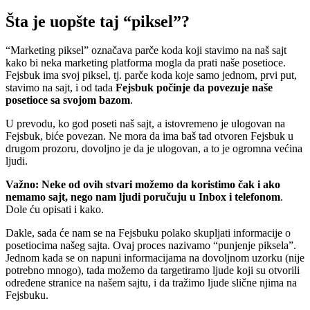
Šta je uopšte taj “piksel”?
“Marketing piksel” označava parče koda koji stavimo na naš sajt
kako bi neka marketing platforma mogla da prati naše posetioce.
Fejsbuk ima svoj piksel, tj. parče koda koje samo jednom, prvi put,
stavimo na sajt, i od tada
Fejsbuk počinje da povezuje naše
posetioce sa svojom bazom
.
U prevodu, ko god poseti naš sajt, a istovremeno je ulogovan na
Fejsbuk, biće povezan. Ne mora da ima baš tad otvoren Fejsbuk u
drugom prozoru, dovoljno je da je ulogovan, a to je ogromna većina
ljudi.
Važno: Neke od ovih stvari možemo da koristimo čak i ako
nemamo sajt, nego nam ljudi poručuju u Inbox i telefonom
.
Dole ću opisati i kako.
Dakle, sada će nam se na Fejsbuku polako skupljati informacije o
posetiocima našeg sajta. Ovaj proces nazivamo “punjenje piksela”.
Jednom kada se on napuni informacijama na dovoljnom uzorku (nije
potrebno mnogo), tada možemo da targetiramo ljude koji su otvorili
određene stranice na našem sajtu, i da tražimo ljude slične njima na
Fejsbuku.