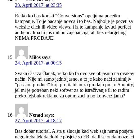
23. April 2017. at 23:35
Retko ko bas koristi “Conversions” opciju na pocetku
kampanje. To je bacanje novca i to bas. Najbolje je poceti sa
website click ili video views, i iz te kampanje izvuci perfect
audienc. Ima tu jos milion zajebancija, ali bez retargeting
NEMA PRODAJE!
Milos
says:
24. April 2017. at 00:15
Svaka čast za članak, retko ko bi ovo sve objasnio na ovakav
način. Nije mi samo jedno jasno, a to je kako naći zanimljiv
“passion product” koji profitabilan za prodaju preko Shopify,
jel mi je potreban neki softver za to istraživanje ili to radim
preko fejsbuk reklame za optimizaciju po konverzijama?
Nenad
says:
27. April 2017. at 18:17
Bas dobar tutorial. A sta u slucaju kad web sajt nema posjeta
nego treba tek da dobije posjete sa FB, da li se onda moze ici