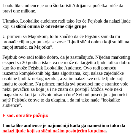
Lookalike audience je ono što koristi Adrijan sa početka priče da
pravi one milione.
Ukratko, Lookalike audeince radi tako što će Fejsbuk da nalazi ljude
koji su
slični onima iz određene cilje grupe
.
U primeru sa Majorkom, to bi značilo da će Fejsbuk sam da mi
pronađe ciljnu grupu koja se zove “Ljudi slični onima koji su bili na
mojoj stranici za Majorku”.
Fejsbuk ovo radi toliko dobro, da je zastrašujuće. Nijedan marketing
ekspert sa 20 godina iskustva ne može da targetira ljude toliko dobro
kao što može Fejsbuk Lookalike Audence. Ovo radi pomoću
izuzetno kompleksnih big data algoritama, koji nalaze zajedničke
osobine ljudi iz nekog uzorka, a zatim nalazi sve ostale ljude koji
imaju te osobine. Na primer, možda svi posetioci moje stranice vole
neku pevačicu za koju ja i ne znam da postoji? Možda vole neki
magazin za koji ja u životu nisam čuo? Svi oni posećuju tajno neki
sajt? Fejsbuk će sve to da ukapira, i da mi tako nađe “lookalike
audience”.
E sad, obratite pažnju:
Lookalike audience je najmoćniji kada ga namestimo tako da
nalazi ljude koji su slični našim postojećim kupcima
.