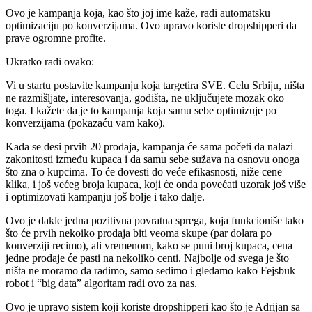
Ovo je kampanja koja, kao što joj ime kaže, radi automatsku
optimizaciju po konverzijama. Ovo upravo koriste dropshipperi da
prave ogromne profite.
Ukratko radi ovako:
Vi u startu postavite kampanju koja targetira SVE. Celu Srbiju, ništa
ne razmišljate, interesovanja, godišta, ne uključujete mozak oko
toga. I kažete da je to kampanja koja samu sebe optimizuje po
konverzijama (pokazaću vam kako).
Kada se desi prvih 20 prodaja, kampanja će sama početi da nalazi
zakonitosti između kupaca i da samu sebe sužava na osnovu onoga
što zna o kupcima. To će dovesti do veće efikasnosti, niže cene
klika, i još većeg broja kupaca, koji će onda povećati uzorak još više
i optimizovati kampanju još bolje i tako dalje.
Ovo je dakle jedna pozitivna povratna sprega, koja funkcioniše tako
što će prvih nekoiko prodaja biti veoma skupe (par dolara po
konverziji recimo), ali vremenom, kako se puni broj kupaca, cena
jedne prodaje će pasti na nekoliko centi. Najbolje od svega je što
ništa ne moramo da radimo, samo sedimo i gledamo kako Fejsbuk
robot i “big data” algoritam radi ovo za nas.
Ovo je upravo sistem koji koriste dropshipperi kao što je Adrijan sa