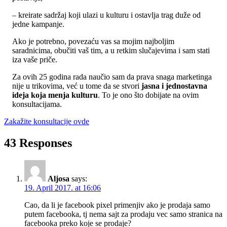
– kreirate sadržaj koji ulazi u kulturu i ostavlja trag duže od
jedne kampanje.
Ako je potrebno, povezaću vas sa mojim najboljim
saradnicima, obučiti vaš tim, a u retkim slučajevima i sam stati
iza vaše priče.
Za ovih 25 godina rada naučio sam da prava snaga marketinga
nije u trikovima, već u tome da se stvori
jasna i jednostavna
ideja koja menja kulturu
. To je ono što dobijate na ovim
konsultacijama.
Zakažite konsultacije ovde
43 Responses
Aljosa
says:
19. April 2017. at 16:06
Cao, da li je facebook pixel primenjiv ako je prodaja samo
putem facebooka, tj nema sajt za prodaju vec samo stranica na
facebooka preko koje se prodaje?