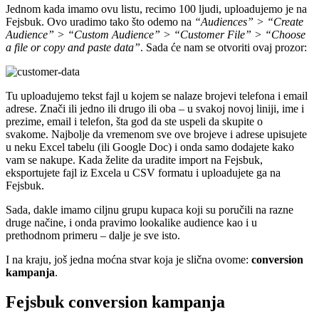
Jednom kada imamo ovu listu, recimo 100 ljudi, uploadujemo je na
Fejsbuk. Ovo uradimo tako što odemo na
“Audiences” > “Create
Audience” > “Custom Audience” > “Customer File” > “Choose
a file or copy and paste data”
. Sada će nam se otvoriti ovaj prozor:
Tu uploadujemo tekst fajl u kojem se nalaze brojevi telefona i email
adrese. Znači ili jedno ili drugo ili oba – u svakoj novoj liniji, ime i
prezime, email i telefon, šta god da ste uspeli da skupite o
svakome. Najbolje da vremenom sve ove brojeve i adrese upisujete
u neku Excel tabelu (ili Google Doc) i onda samo dodajete kako
vam se nakupe. Kada želite da uradite import na Fejsbuk,
eksportujete fajl iz Excela u CSV formatu i uploadujete ga na
Fejsbuk.
Sada, dakle imamo ciljnu grupu kupaca koji su poručili na razne
druge načine, i onda pravimo lookalike audience kao i u
prethodnom primeru – dalje je sve isto.
I na kraju, još jedna moćna stvar koja je slična ovome:
conversion
kampanja
.
Fejsbuk conversion kampanja