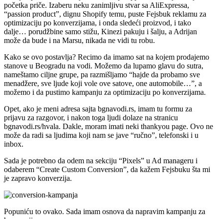
početka priče. Izaberu neku zanimljivu stvar sa AliExpressa,
“passion product”, dignu Shopify temu, puste Fejsbuk reklamu za
optimizaciju po konverzijama, i onda sledeći proizvod, i tako
dalje… porudžbine samo stižu, Kinezi pakuju i šalju, a Adrijan
može da bude i na Marsu, nikada ne vidi tu robu.
Kako se ovo postavlja? Recimo da imamo sat na kojem prodajemo
stanove u Beogradu na vodi. Možemo da lupamo glavu do sutra,
nameštamo ciljne grupe, pa razmišljamo “hajde da probamo sve
menadžere, sve ljude koji vole ove satove, one automobile…”, a
možemo i da pustimo kampanju za optimizaciju po konverzijama.
Opet, ako je meni adresa sajta bgnavodi.rs, imam tu formu za
prijavu za razgovor, i nakon toga ljudi dolaze na stranicu
bgnavodi.rs/hvala. Dakle, moram imati neki thankyou page. Ovo ne
može da radi sa ljudima koji nam se jave “ručno”, telefonski i u
inbox.
Sada je potrebno da odem na sekciju “Pixels” u Ad manageru i
odaberem “Create Custom Conversion”, da kažem Fejsbuku šta mi
je zapravo konverzija.
Popuniću to ovako. Sada imam osnova da napravim kampanju za