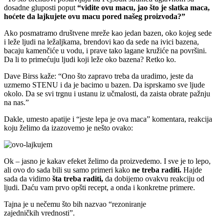
dosadne gluposti poput
“vidite ovu macu, jao što je slatka maca,
hoćete da lajkujete ovu macu pored našeg proizvoda?”
Ako posmatramo društvene mreže kao jedan bazen, oko kojeg sede
i leže ljudi na ležaljkama, brendovi kao da sede na ivici bazena,
bacaju kamenčiće u vodu, i prave tako lagane kružiće na površini.
Da li to primećuju ljudi koji leže oko bazena? Retko ko.
Dave Birss kaže: “Ono što zapravo treba da uradimo, jeste da
uzmemo STENU i da je bacimo u bazen. Da isprskamo sve ljude
okolo. Da se svi trgnu i ustanu iz učmalosti, da zaista obrate pažnju
na nas.”
Dakle, umesto apatije i “jeste lepa je ova maca” komentara, reakcija
koju želimo da izazovemo je nešto ovako:
Ok – jasno je kakav efeket želimo da proizvedemo. I sve je to lepo,
ali ovo do sada bili su samo primeri kako
ne treba raditi.
Hajde
sada da vidimo
šta treba raditi,
da dobijemo ovakvu reakciju od
ljudi. Daću vam prvo opšti recept, a onda i konkretne primere.
Tajna je u nečemu što bih nazvao “rezoniranje
zajedničkih vrednosti”.