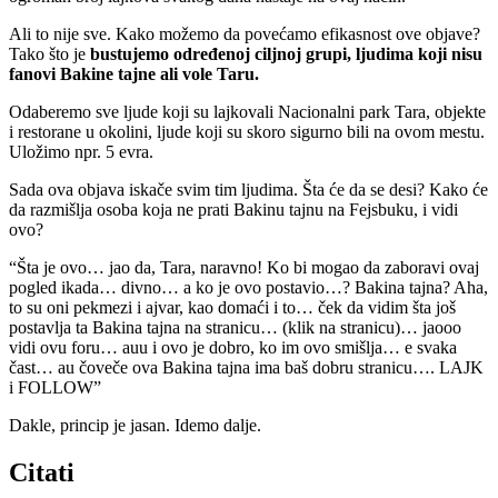
Ali to nije sve. Kako možemo da povećamo efikasnost ove objave?
Tako što je
bustujemo određenoj ciljnoj grupi, ljudima koji nisu
fanovi Bakine tajne ali vole Taru.
Odaberemo sve ljude koji su lajkovali Nacionalni park Tara, objekte
i restorane u okolini, ljude koji su skoro sigurno bili na ovom mestu.
Uložimo npr. 5 evra.
Sada ova objava iskače svim tim ljudima. Šta će da se desi? Kako će
da razmišlja osoba koja ne prati Bakinu tajnu na Fejsbuku, i vidi
ovo?
“Šta je ovo… jao da, Tara, naravno! Ko bi mogao da zaboravi ovaj
pogled ikada… divno… a ko je ovo postavio…? Bakina tajna? Aha,
to su oni pekmezi i ajvar, kao domaći i to… ček da vidim šta još
postavlja ta Bakina tajna na stranicu… (klik na stranicu)… jaooo
vidi ovu foru… auu i ovo je dobro, ko im ovo smišlja… e svaka
čast… au čoveče ova Bakina tajna ima baš dobru stranicu…. LAJK
i FOLLOW”
Dakle, princip je jasan. Idemo dalje.
Citati