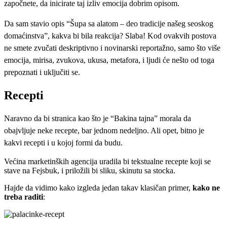
započnete, da inicirate taj izliv emocija dobrim opisom.
Da sam stavio opis “Šupa sa alatom – deo tradicije našeg seoskog
domaćinstva”, kakva bi bila reakcija? Slaba! Kod ovakvih postova
ne smete zvučati deskriptivno i novinarski reportažno, samo što više
emocija, mirisa, zvukova, ukusa, metafora, i ljudi će nešto od toga
prepoznati i uključiti se.
Recepti
Naravno da bi stranica kao što je “Bakina tajna” morala da
obajvljuje neke recepte, bar jednom nedeljno. Ali opet, bitno je
kakvi recepti i u kojoj formi da budu.
Većina marketinških agencija uradila bi tekstualne recepte koji se
stave na Fejsbuk, i priložili bi sliku, skinutu sa stocka.
Hajde da vidimo kako izgleda jedan takav klasičan primer,
kako ne
treba raditi
: