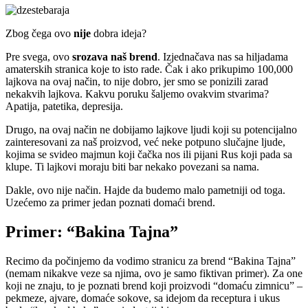
Zbog čega ovo
nije
dobra ideja?
Pre svega, ovo
srozava naš brend
. Izjednačava nas sa hiljadama
amaterskih stranica koje to isto rade. Čak i ako prikupimo 100,000
lajkova na ovaj način, to nije dobro, jer smo se ponizili zarad
nekakvih lajkova. Kakvu poruku šaljemo ovakvim stvarima?
Apatija, patetika, depresija.
Drugo, na ovaj način ne dobijamo lajkove ljudi koji su potencijalno
zainteresovani za naš proizvod, već neke potpuno slučajne ljude,
kojima se svideo majmun koji čačka nos ili pijani Rus koji pada sa
klupe. Ti lajkovi moraju biti bar nekako povezani sa nama.
Dakle, ovo nije način. Hajde da budemo malo pametniji od toga.
Uzećemo za primer jedan poznati domaći brend.
Primer: “Bakina Tajna”
Recimo da počinjemo da vodimo stranicu za brend “Bakina Tajna”
(nemam nikakve veze sa njima, ovo je samo fiktivan primer). Za one
koji ne znaju, to je poznati brend koji proizvodi “domaću zimnicu” –
pekmeze, ajvare, domaće sokove, sa idejom da receptura i ukus