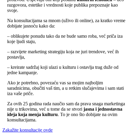
razgovora, estetike i vrednosti koje publika prepoznaje kao
svoje.
Na konsultacijama sa mnom (uživo ili online), za kratko vreme
dobijate jasnoću kako da:
– oblikujete ponudu tako da ne bude samo roba, već priča iza
koje ljudi staju,
– razvijete marketing strategiju koja ne juri trendove, već ih
postavlja,
– kreirate sadržaj koji ulazi u kulturu i ostavlja trag duže od
jedne kampanje.
Ako je potrebno, povezaću vas sa mojim najboljim
saradnicima, obučiti vaš tim, a u retkim slučajevima i sam stati
iza vaše priče.
Za ovih 25 godina rada naučio sam da prava snaga marketinga
nije u trikovima, već u tome da se stvori
jasna i jednostavna
ideja koja menja kulturu
. To je ono što dobijate na ovim
konsultacijama.
Zakažite konsultacije ovde